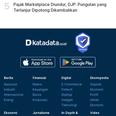
Pajak Marketplace Diundur, DJP: Pungutan yang
Terlanjur Dipotong Dikembalikan
Berita
Finansial
Digital
Ekonopedia
Nasional
Makro
E-Commerce
Sejarah
Industri
Keuangan
Fintech
Ekonomi
Internasional
Bursa
Startup
Profil
Energi
Korporasi
Gadget
Istilah
Teknologi
Ekonomi
Ekonomi
Jurnalisme
In-Depth &
Video