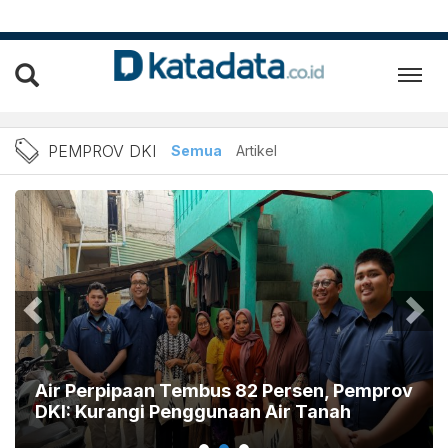
Berita Pemprov DKI Terbar
PEMPROV DKI
Semua
Artikel
Air Perpipaan Tembus 82 Persen, Pemprov
DKI: Kurangi Penggunaan Air Tanah