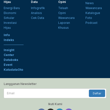
Hijau
Data
Opini
News
Energi Baru
Infografik
Telaah
Wawancara
Ekonomi
Analisis
Opini
Katalogue
Sirkular
Cek Data
Wawancara
Foto
Investasi
Laporan
Podcast
Hijau
Khusus
Info
Indeks
Insight
Center
Databoks
Event
KatadataOto
Langganan Newsletter
Email
Daftar
Ikuti Kami