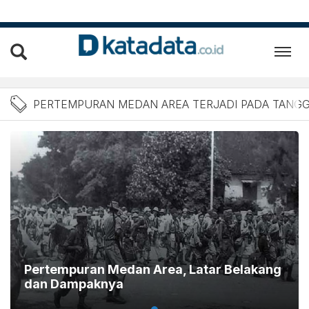
Berita Pertempuran Medan 
PERTEMPURAN MEDAN AREA TERJADI PADA TANG
Pertempuran Medan Area, Latar Belakang
dan Dampaknya