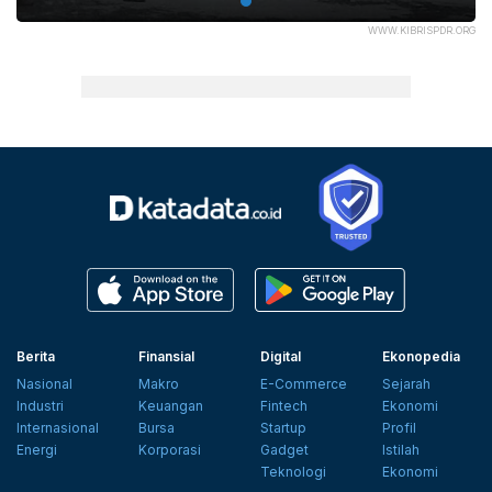
WWW.KIBRISPDR.ORG
Berita
Finansial
Digital
Ekonopedia
Nasional
Makro
E-Commerce
Sejarah
Industri
Keuangan
Fintech
Ekonomi
Internasional
Bursa
Startup
Profil
Energi
Korporasi
Gadget
Istilah
Teknologi
Ekonomi