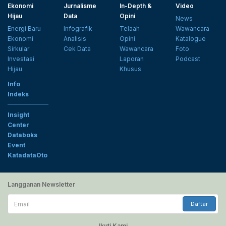
Ekonomi
Jurnalisme
In-Depth &
Video
Hijau
Data
Opini
News
Energi Baru
Infografik
Telaah
Wawancara
Ekonomi
Analisis
Opini
Katalogue
Sirkular
Cek Data
Wawancara
Foto
Investasi
Laporan
Podcast
Hijau
Khusus
Info
Indeks
Insight
Center
Databoks
Event
KatadataOto
Langganan Newsletter
Email
Daftar
Ikuti Kami