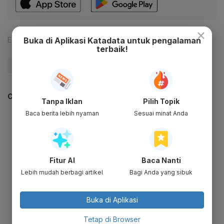
×
Buka di Aplikasi Katadata untuk pengalaman
Editor:
Gun Gun Gunawan
terbaik!
#PDIP
#Puan Maharani
#Politik
#Update Me
CEK JUGA DATA INI
Tanpa Iklan
Pilih Topik
Baca berita lebih nyaman
Sesuai minat Anda
Fitur AI
Baca Nanti
Lebih mudah berbagi artikel
Bagi Anda yang sibuk
Buka di Aplikasi
Tetap di Browser