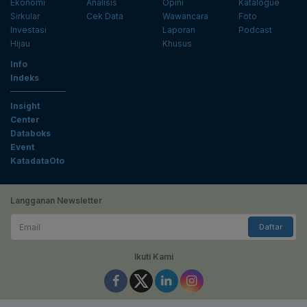
Ekonomi
Analisis
Opini
Katalogue
Sirkular
Cek Data
Wawancara
Foto
Investasi
Laporan
Podcast
Hijau
Khusus
Info
Indeks
Insight
Center
Databoks
Event
KatadataOto
Langganan Newsletter
Email
Daftar
Ikuti Kami