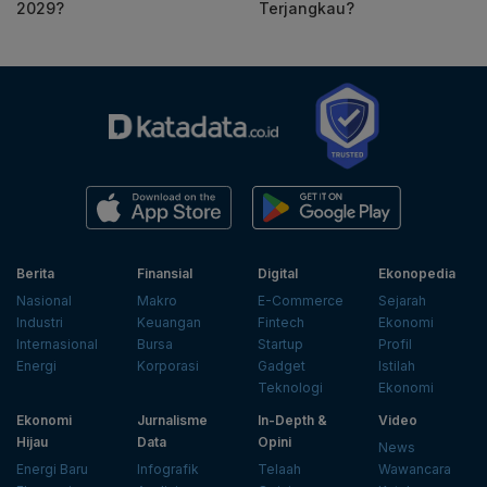
2029?
Terjangkau?
Berita
Finansial
Digital
Ekonopedia
Nasional
Makro
E-Commerce
Sejarah
Industri
Keuangan
Fintech
Ekonomi
Internasional
Bursa
Startup
Profil
Energi
Korporasi
Gadget
Istilah
Teknologi
Ekonomi
Ekonomi
Jurnalisme
In-Depth &
Video
Hijau
Data
Opini
News
Energi Baru
Infografik
Telaah
Wawancara