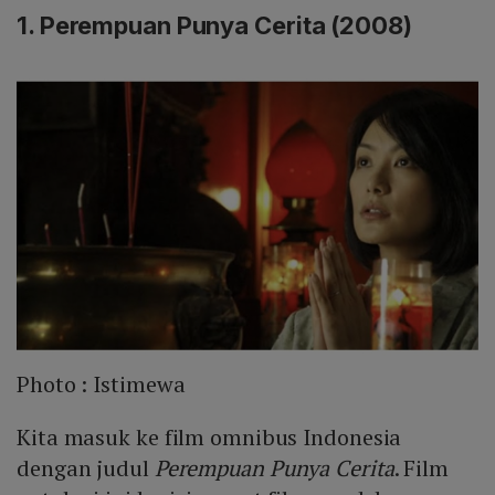
1. Perempuan Punya Cerita (2008)
Photo :
Istimewa
Kita masuk ke film omnibus Indonesia
dengan judul
Perempuan Punya Cerita
. Film