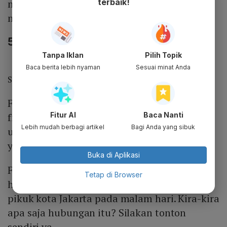
membaca buku, tetapi teman-temannya
terbaik!
menganggap dirinya sosok yang aneh.
5. Belkibolang (2011)
Tanpa Iklan
Pilih Topik
Baca berita lebih nyaman
Sesuai minat Anda
Source: imdb.com
Film
Belkibolang (2011)
terdiri dari sembilan
film pendek yang saling berkaitan dan
Fitur AI
Baca Nanti
Lebih mudah berbagi artikel
Bagi Anda yang sibuk
uniknya disutradarai oleh sembilan orang
yang berbeda.
Buka di Aplikasi
Film ini bercerita tentang sembilan
Tetap di Browser
hubungan dua manusia yang terjadi di hiruk
pikuk kota Jakarta pada malam hari. Kira-kira
apa saja hubungan itu? Silakan tonton
sendiri ya.