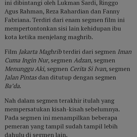
ini dibintangi oleh Lukman Sardi, Ringgo
Agus Rahman, Reza Rahardian dan Fanny
Fabriana. Terdiri dari enam segmen film ini
mempertontonkan sisi lain kehidupan ibu
kota ketika menjelang maghrib.
Film
Jakarta Maghrib
terdiri dari segmen
Iman
Cuma Ingin Nur
, segmen
Adzan
, segmen
Menunggu Aki
, segmen
Cerita Si Ivan
, segmen
Jalan Pintas
dan ditutup dengan segmen
Ba’da
.
Nah dalam segmen terakhir itulah yang
mempersatukan kisah-kisah sebelumnya.
Pada segmen ini menampilkan beberapa
pemeran yang tampil sudah tampil lebih
dahulu di segmen lain.