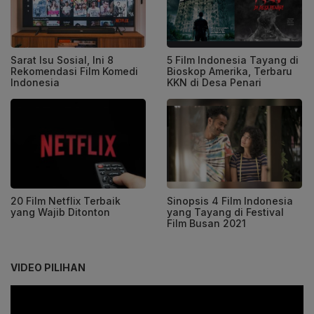
Sarat Isu Sosial, Ini 8
5 Film Indonesia Tayang di
Rekomendasi Film Komedi
Bioskop Amerika, Terbaru
Indonesia
KKN di Desa Penari
20 Film Netflix Terbaik
Sinopsis 4 Film Indonesia
yang Wajib Ditonton
yang Tayang di Festival
Film Busan 2021
VIDEO PILIHAN