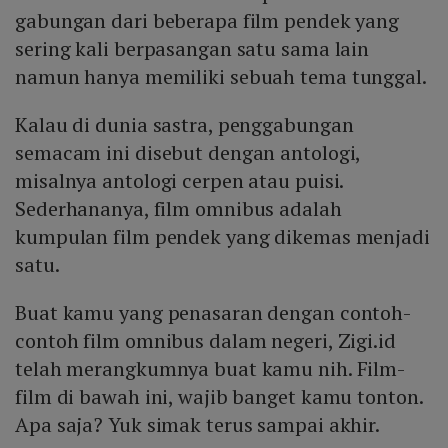
gabungan dari beberapa film pendek yang
sering kali berpasangan satu sama lain
namun hanya memiliki sebuah tema tunggal.
Kalau di dunia sastra, penggabungan
semacam ini disebut dengan antologi,
misalnya antologi cerpen atau puisi.
Sederhananya, film omnibus adalah
kumpulan film pendek yang dikemas menjadi
satu.
Buat kamu yang penasaran dengan contoh-
contoh film omnibus dalam negeri, Zigi.id
telah merangkumnya buat kamu nih. Film-
film di bawah ini, wajib banget kamu tonton.
Apa saja? Yuk simak terus sampai akhir.