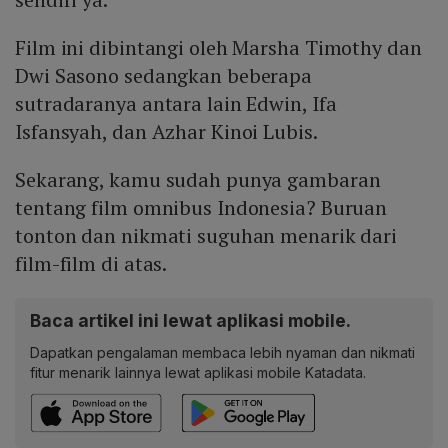
Film ini dibintangi oleh Marsha Timothy dan
Dwi Sasono sedangkan beberapa
sutradaranya antara lain Edwin, Ifa
Isfansyah, dan Azhar Kinoi Lubis.
Sekarang, kamu sudah punya gambaran
tentang film omnibus Indonesia? Buruan
tonton dan nikmati suguhan menarik dari
film-film di atas.
Baca artikel ini lewat aplikasi mobile.
Dapatkan pengalaman membaca lebih nyaman dan nikmati
fitur menarik lainnya lewat aplikasi mobile Katadata.