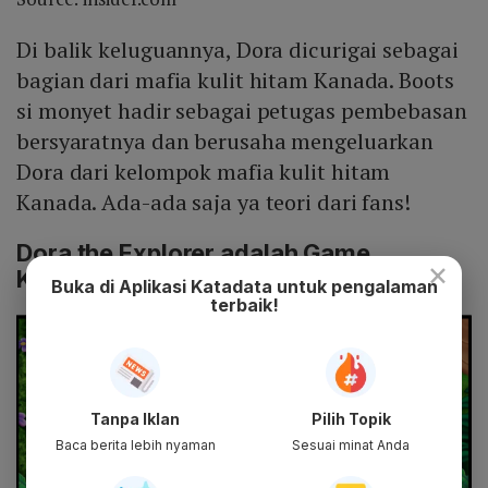
Di balik keluguannya, Dora dicurigai sebagai
bagian dari mafia kulit hitam Kanada. Boots
si monyet hadir sebagai petugas pembebasan
bersyaratnya dan berusaha mengeluarkan
Dora dari kelompok mafia kulit hitam
Kanada. Ada-ada saja ya teori dari fans!
Dora the Explorer adalah Game
×
Komputer
Buka di Aplikasi Katadata untuk pengalaman
terbaik!
Tanpa Iklan
Pilih Topik
Baca berita lebih nyaman
Sesuai minat Anda