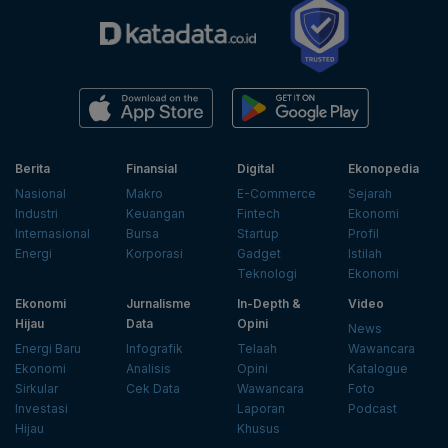
Berita
Finansial
Digital
Ekonopedia
Nasional
Makro
E-Commerce
Sejarah
Industri
Keuangan
Fintech
Ekonomi
Internasional
Bursa
Startup
Profil
Energi
Korporasi
Gadget
Istilah
Teknologi
Ekonomi
Ekonomi
Jurnalisme
In-Depth &
Video
Hijau
Data
Opini
News
Energi Baru
Infografik
Telaah
Wawancara
Ekonomi
Analisis
Opini
Katalogue
Sirkular
Cek Data
Wawancara
Foto
Investasi
Laporan
Podcast
Hijau
Khusus