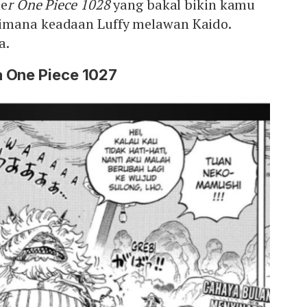
le
r One Piece 1028
yang bakal bikin kamu
imana keadaan Luffy melawan Kaido.
a.
 One Piece 1027