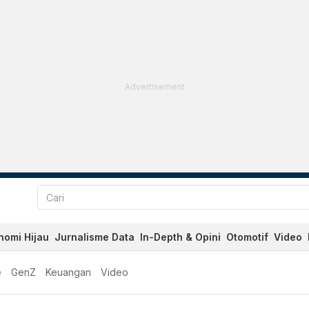
Advertisement
nomi Hijau
Jurnalisme Data
In-Depth & Opini
Otomotif
Video
e
GenZ
Keuangan
Video