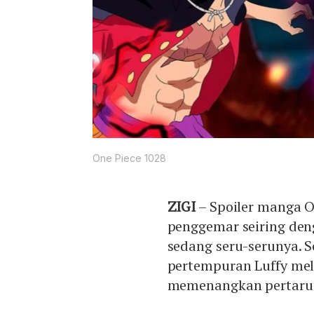
One Piece 1028
ZIGI
– Spoiler manga O
penggemar seiring den
sedang seru-serunya. S
pertempuran Luffy mela
memenangkan pertarun