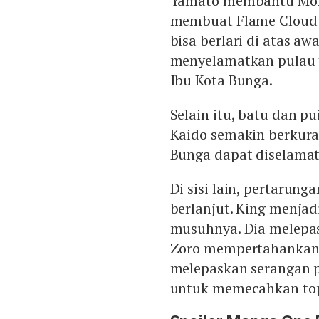
Yamato membantu Mom
membuat Flame Cloud 
bisa berlari di atas 
menyelamatkan pulau 
Ibu Kota Bunga.
Selain itu, batu dan p
Kaido semakin berkura
Bunga dapat diselama
Di sisi lain, pertarung
berlanjut. King menja
musuhnya. Dia melepa
Zoro mempertahankann
melepaskan serangan pe
untuk memecahkan tope