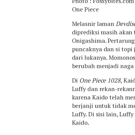
Photo :
Fossybites.com
One Piece
Melasnir laman
Devdis
diprediksi masih akan
Onigashima. Pertarung
puncaknya dan si topi 
dari lukanya. Momono
berubah menjadi naga 
Di
One Piece 1028
, Ka
Luffy dan rekan-rekann
karena Kaido telah me
berjanji untuk tidak 
Luffy. Di sisi lain, L
Kaido.