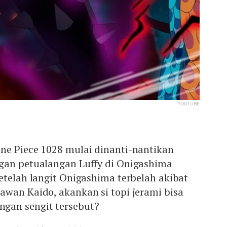
YOUTUBE
ne Piece 1028 mulai dinanti-nantikan
gan petualangan Luffy di Onigashima
etelah langit Onigashima terbelah akibat
wan Kaido, akankan si topi jerami bisa
gan sengit tersebut?