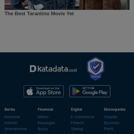
Berita
Finansial
Digital
Ekonopedia
Nasional
Makro
E-Commerce
Sejarah
Industri
Keuangan
Fintech
Ekonomi
Internasional
Bursa
Startup
Profil