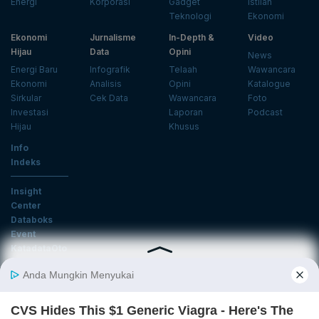
Energi
Korporasi
Gadget
Istilah
Teknologi
Ekonomi
Ekonomi
Jurnalisme
In-Depth &
Video
Hijau
Data
Opini
News
Energi Baru
Infografik
Telaah
Wawancara
Ekonomi
Analisis
Opini
Katalogue
Sirkular
Cek Data
Wawancara
Foto
Investasi
Laporan
Podcast
Hijau
Khusus
Info
Indeks
Insight
Center
Databoks
Event
KatadataOto
Langganan Newsletter
Email
Daftar