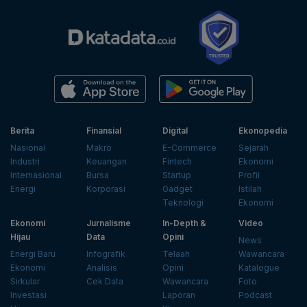
Berita
Finansial
Digital
Ekonopedia
Nasional
Makro
E-Commerce
Sejarah
Industri
Keuangan
Fintech
Ekonomi
Internasional
Bursa
Startup
Profil
Energi
Korporasi
Gadget
Istilah
Teknologi
Ekonomi
Ekonomi
Jurnalisme
In-Depth &
Video
Hijau
Data
Opini
News
Energi Baru
Infografik
Telaah
Wawancara
Ekonomi
Analisis
Opini
Katalogue
Sirkular
Cek Data
Wawancara
Foto
Investasi
Laporan
Podcast