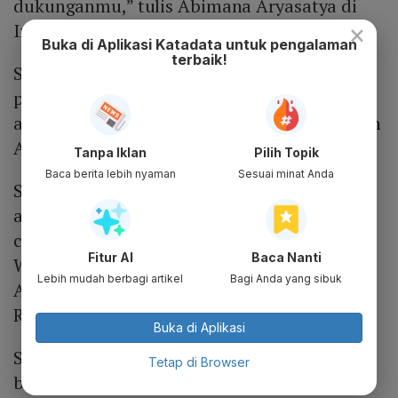
dukunganmu,” tulis Abimana Aryasatya di
×
Instagramnya pada Minggu, 6 Februari 2022.
Buka di Aplikasi Katadata untuk pengalaman
terbaik!
Selain itu, Susan Sameh juga mengunggah
poster yang sama disertai dengan caption
ajakan yang sama seperti yang diunggah oleh
Abimana Arya.
Tanpa Iklan
Pilih Topik
Baca berita lebih nyaman
Sesuai minat Anda
Selain Abimana dan Susan Sameh, terdapat
artis lain yang mengunggah poster dan
caption yang sama yakni Ernest Prakasa,
Fitur AI
Baca Nanti
Wulan Guritno, Shenina Cinnamon, Zara
Lebih mudah berbagi artikel
Bagi Anda yang sibuk
Adhisty, Beby Tsabina hingga Hannah Al
Rasyid.
Buka di Aplikasi
Selain para artis, rumah produksi dan
Tetap di Browser
berbagai ekosistem perfilman juga