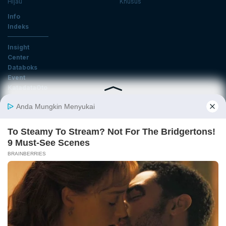
Hijau
Khusus
Info
Indeks
Insight
Center
Databoks
Event
KatadataOto
Langganan Newsletter
Email
Daftar
Ikuti Kami
Tentang Katadata
Advertising
Karier
Pedoman Media Siber
Kebijakan Privasi
Disclaimer
Hubungi Kami
©2025 Katadata. Hak cipta dilindungi Undang-undang.