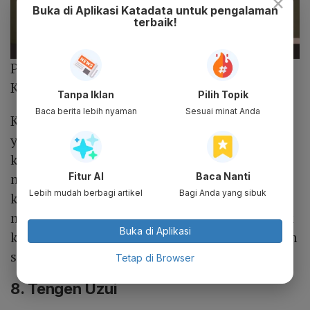
×
Buka di Aplikasi Katadata untuk pengalaman
terbaik!
Photo :
Twitter
Kanroji Mitsuri
Tanpa Iklan
Pilih Topik
Baca berita lebih nyaman
Sesuai minat Anda
Kanroji Mitsuri memiliki tingkat kekuatan
yang lebih tinggi dari rata-rata manusia
karena ototnya. Dikatakan bahwa dia bisa
mengangkat batu seberat 15 kilogram
Fitur AI
Baca Nanti
Lebih mudah berbagi artikel
Bagi Anda yang sibuk
ketika baru berusia 13 bulan. Dia mampu
menahan Hantengu dan memberikan banyak
Buka di Aplikasi
kerusakan juga. Namun, dia jelas bukan salah
satu Hashira terkuat di anime ini.
Tetap di Browser
8. Tengen Uzui