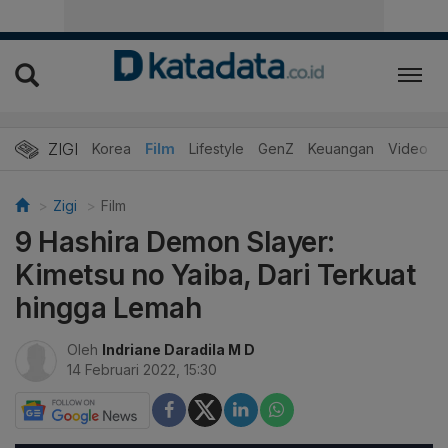
ZIGI
Hits
Korea
Film
Lifestyle
GenZ
Keuangan
Video
Zigi
Film
9 Hashira Demon Slayer:
Kimetsu no Yaiba, Dari Terkuat
hingga Lemah
Oleh
Indriane Daradila M D
14 Februari 2022, 15:30