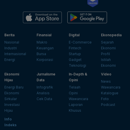
Berita
Finansial
Digital
Ekonopedia
Nasional
Makro
E-Commerce
Sejarah
Industri
Keuangan
Fintech
Ekonomi
Internasional
Bursa
Startup
Profil
Energi
Korporasi
Gadget
Istilah
Teknologi
Ekonomi
Ekonomi
Jurnalisme
In-Depth &
Video
Hijau
Data
Opini
News
Energi Baru
Infografik
Telaah
Wawancara
Ekonomi
Analisis
Opini
Katalogue
Sirkular
Cek Data
Wawancara
Foto
Investasi
Laporan
Podcast
Hijau
Khusus
Info
Indeks