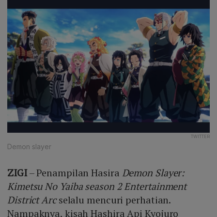
TWITTER
Demon slayer
ZIGI
– Penampilan Hasira
Demon Slayer:
Kimetsu No Yaiba
season 2 Entertainment
District Arc
selalu mencuri perhatian.
Nampaknya, kisah Hashira Api Kyojuro