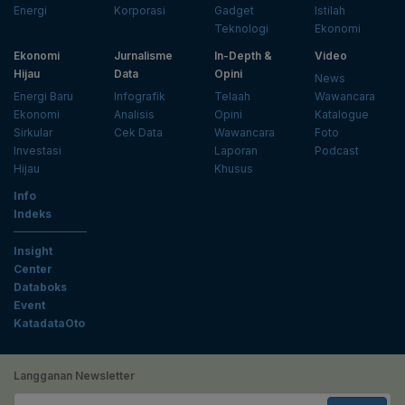
Energi
Korporasi
Gadget
Istilah
Teknologi
Ekonomi
Ekonomi
Jurnalisme
In-Depth &
Video
Hijau
Data
Opini
News
Energi Baru
Infografik
Telaah
Wawancara
Ekonomi
Analisis
Opini
Katalogue
Sirkular
Cek Data
Wawancara
Foto
Investasi
Laporan
Podcast
Hijau
Khusus
Info
Indeks
Insight
Center
Databoks
Event
KatadataOto
Langganan Newsletter
Email