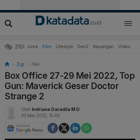
ZIGI
Hits
Korea
Film
Lifestyle
GenZ
Keuangan
Video
Zigi
Film
Box Office 27-29 Mei 2022, Top
Gun: Maverick Geser Doctor
Strange 2
Oleh
Indriane Daradila M D
30 Mei 2022, 15:49