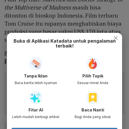
the Multiverse of Madness
masih bisa
ditonton di bioskop Indonesia. Film terbaru
Tom Cruise itu rupanya menghabiskan biaya
produksi yang besar yakni US$ 170 juta atau
×
sekitar Rp2,4 triliun.
Buka di Aplikasi Katadata untuk pengalaman
terbaik!
Baca Juga:
Box Office 22-24 April 2022,
Pendapatan Fantastic Beasts 3 Anjlok
Tanpa Iklan
Pilih Topik
Baca artikel ini lewat aplikasi mobile.
Baca berita lebih nyaman
Sesuai minat Anda
Dapatkan pengalaman membaca lebih nyaman dan nikmati
fitur menarik lainnya lewat aplikasi mobile Katadata.
Fitur AI
Baca Nanti
Lebih mudah berbagi artikel
Bagi Anda yang sibuk
#Zigi