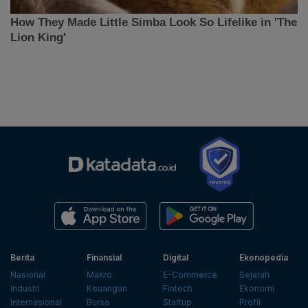
Berita
Finansial
Digital
Ekonopedia
Nasional
Makro
E-Commerce
Sejarah
Industri
Keuangan
Fintech
Ekonomi
Internasional
Bursa
Startup
Profil