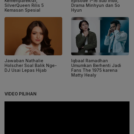
Kemenparekraf,
Episode 1-16 Sub Indo,
SilverQueen Rilis 5
Drama Minhyun dan So
Kemasan Spesial
Hyun
Jawaban Nathalie
Iqbaal Ramadhan
Holscher Soal Balik Nge-
Umumkan Berhenti Jadi
DJ Usai Lepas Hijab
Fans The 1975 karena
Matty Healy
VIDEO PILIHAN