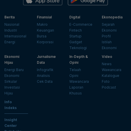
Berita
Finansial
Digital
Ekonopedia
Nasional
Makro
E-Commerce
Sejarah
Industri
Keuangan
Fintech
Ekonomi
Internasional
Bursa
Startup
Profil
Energi
Korporasi
Gadget
Istilah
Teknologi
Ekonomi
Ekonomi
Jurnalisme
In-Depth &
Video
Hijau
Data
Opini
News
Energi Baru
Infografik
Telaah
Wawancara
Ekonomi
Analisis
Opini
Katalogue
Sirkular
Cek Data
Wawancara
Foto
Investasi
Laporan
Podcast
Hijau
Khusus
Info
Indeks
Insight
Center