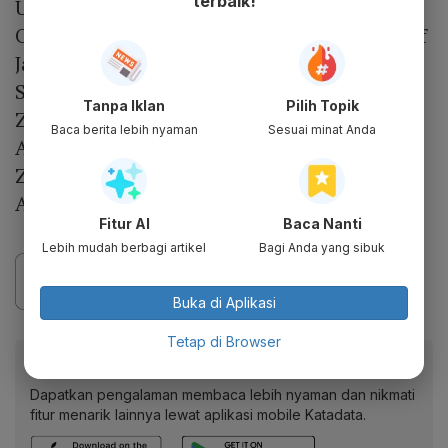
terbaik!
Umur: 16 Tahun
Orang tua: Charles Abbas Jackson (ayah), Nof
Jackson (ibu)
Saudara: David Abbas Jackson (kakak) dan
Tanpa Iklan
Pilih Topik
Zoe Abbas Jackson (kakak)
Baca berita lebih nyaman
Sesuai minat Anda
Agama: Islam
Zodiak: Gemini
Akun Instagram: @laurabbasjackson
Fitur AI
Baca Nanti
Lebih mudah berbagi artikel
Bagi Anda yang sibuk
Buka di Aplikasi
Tetap di Browser
Baca artikel ini lewat aplikasi mobile.
Dapatkan pengalaman membaca lebih nyaman dan nikmati
fitur menarik lainnya lewat aplikasi mobile Katadata.