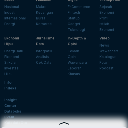
Nasional
Makro
E-Commerce
Sejarah
Industri
Keuangan
Fintech
Ekonomi
Internasional
Bursa
Startup
Profil
Energi
Korporasi
Gadget
Istilah
Teknologi
Ekonomi
Ekonomi
Jurnalisme
In-Depth &
Video
Hijau
Data
Opini
News
Energi Baru
Infografik
Telaah
Wawancara
Ekonomi
Analisis
Opini
Katalogue
Sirkular
Cek Data
Wawancara
Foto
Investasi
Laporan
Podcast
Hijau
Khusus
Info
Indeks
Insight
Center
Databoks
Event
KatadataOto