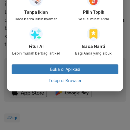
juta. Mie tersebut diberi
topping
sayuran,
tteokbokki (makanan khas Korea), telur dan
Tanpa Iklan
Pilih Topik
daging wagyu. Sisca dan Aliyyah mengatakan
Baca berita lebih nyaman
Sesuai minat Anda
bahwa makanan tersebut sangat enak. Baru
satu hari diunggah, video TikTok Sisca Kohl
telah ditonton hingga 4,6 juta pengguna.
Fitur AI
Baca Nanti
Lebih mudah berbagi artikel
Bagi Anda yang sibuk
Baca artikel ini lewat aplikasi mobile.
Buka di Aplikasi
Dapatkan pengalaman membaca lebih nyaman dan nikmati
fitur menarik lainnya lewat aplikasi mobile Katadata.
Tetap di Browser
#Zigi