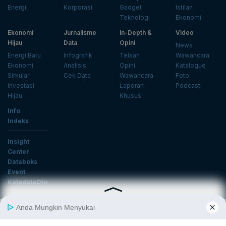
Energi
Korporasi
Gadget
Istilah
Teknologi
Ekonomi
Ekonomi
Jurnalisme
In-Depth &
Video
Hijau
Data
Opini
News
Energi Baru
Infografik
Telaah
Wawancara
Ekonomi
Analisis
Opini
Katalogue
Sirkular
Cek Data
Wawancara
Foto
Investasi
Laporan
Podcast
Hijau
Khusus
Info
Indeks
Insight
Center
Databoks
Event
KatadataOto
Langganan Newsletter
Email