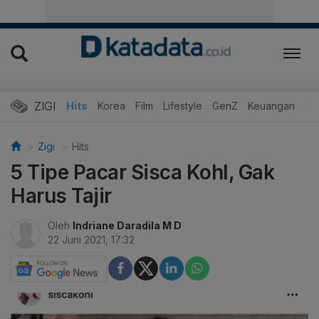
ZIGI
Hits
Korea
Film
Lifestyle
GenZ
Keuangan
Vi
Zigi
Hits
5 Tipe Pacar Sisca Kohl, Gak
Harus Tajir
Oleh
Indriane Daradila M D
22 Juni 2021, 17:32