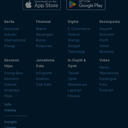
Berita
Finansial
Digital
Ekonopedia
Nasional
Makro
E-Commerce
Sejarah
Industri
Keuangan
Fintech
Ekonomi
Internasional
Bursa
Startup
Profil
Energi
Korporasi
Gadget
Istilah
Teknologi
Ekonomi
Ekonomi
Jurnalisme
In-Depth &
Video
Hijau
Data
Opini
News
Energi Baru
Infografik
Telaah
Wawancara
Ekonomi
Analisis
Opini
Katalogue
Sirkular
Cek Data
Wawancara
Foto
Investasi
Laporan
Podcast
Hijau
Khusus
Info
Indeks
Insight
Center