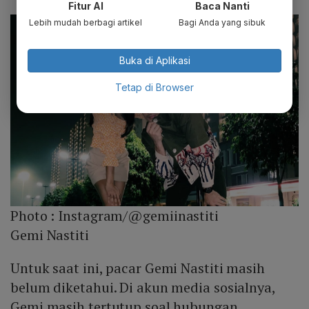
Fitur AI
Baca Nanti
Lebih mudah berbagi artikel
Bagi Anda yang sibuk
Buka di Aplikasi
Tetap di Browser
Photo :
Instagram/@gemiinastiti
Gemi Nastiti
Untuk saat ini, pacar Gemi Nastiti masih
belum diketahui. Di akun media sosialnya,
Gemi masih tertutup soal hubungan