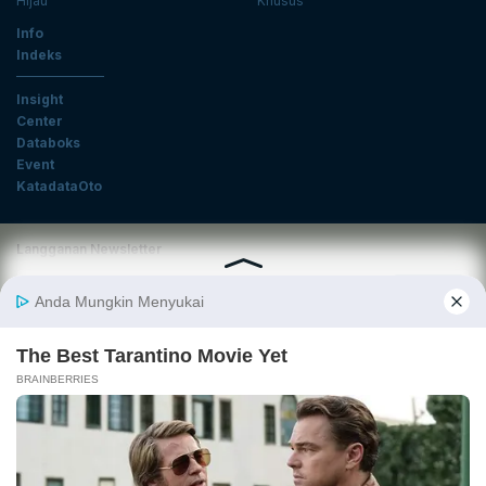
Hijau
Khusus
Info
Indeks
Insight
Center
Databoks
Event
KatadataOto
Langganan Newsletter
Email
Daftar
Ikuti Kami
Tentang Katadata
Advertising
Karier
Pedoman Media Siber
Kebijakan Privasi
Disclaimer
Hubungi Kami
©2025 Katadata. Hak cipta dilindungi Undang-undang.