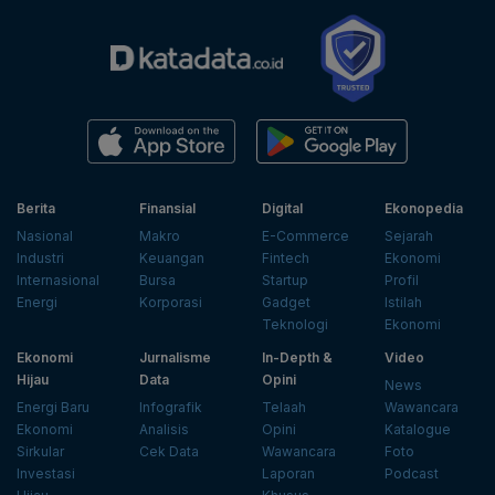
Berita
Finansial
Digital
Ekonopedia
Nasional
Makro
E-Commerce
Sejarah
Industri
Keuangan
Fintech
Ekonomi
Internasional
Bursa
Startup
Profil
Energi
Korporasi
Gadget
Istilah
Teknologi
Ekonomi
Ekonomi
Jurnalisme
In-Depth &
Video
Hijau
Data
Opini
News
Energi Baru
Infografik
Telaah
Wawancara
Ekonomi
Analisis
Opini
Katalogue
Sirkular
Cek Data
Wawancara
Foto
Investasi
Laporan
Podcast