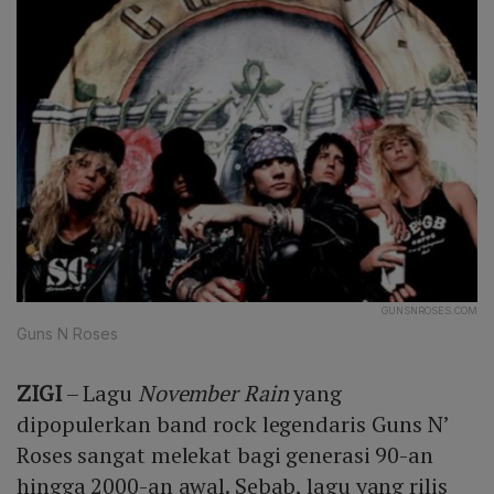
GUNSNROSES.COM
Guns N Roses
ZIGI
– Lagu
November Rain
yang
dipopulerkan band rock legendaris Guns N’
Roses sangat melekat bagi generasi 90-an
hingga 2000-an awal. Sebab, lagu yang rilis