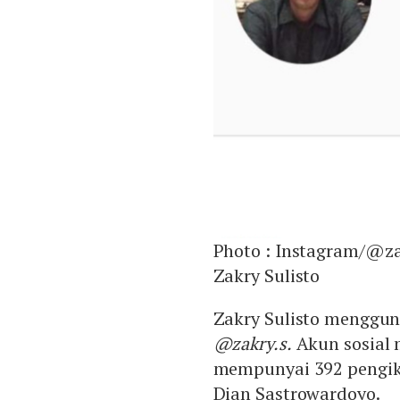
Photo :
Instagram/@za
Zakry Sulisto
Zakry Sulisto menggu
@zakry.s.
Akun sosial 
mempunyai 392 pengiku
Dian Sastrowardoyo.