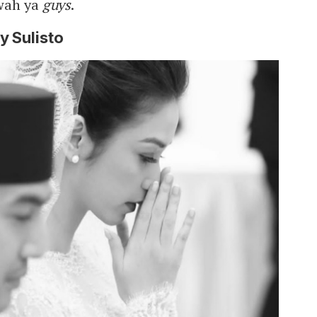
wah ya
guys
.
y Sulisto