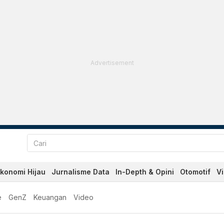
Advertisement
konomi Hijau
Jurnalisme Data
In-Depth & Opini
Otomotif
V
e
GenZ
Keuangan
Video