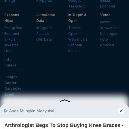
Energi
Korporasi
Gadget
Istilah
Teknologi
Ekonomi
Ekonomi
Jurnalisme
In-Depth &
Video
Hijau
Data
Opini
News
Energi Baru
Infografik
Telaah
Wawancara
Ekonomi
Analisis
Opini
Katalogue
Sirkular
Cek Data
Wawancara
Foto
Investasi
Laporan
Podcast
Hijau
Khusus
Info
Indeks
Insight
Center
Databoks
Event
KatadataOto
Langganan Newsletter
Email
Daftar