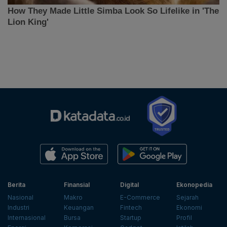
Berita
Finansial
Digital
Ekonopedia
Nasional
Makro
E-Commerce
Sejarah
Industri
Keuangan
Fintech
Ekonomi
Internasional
Bursa
Startup
Profil