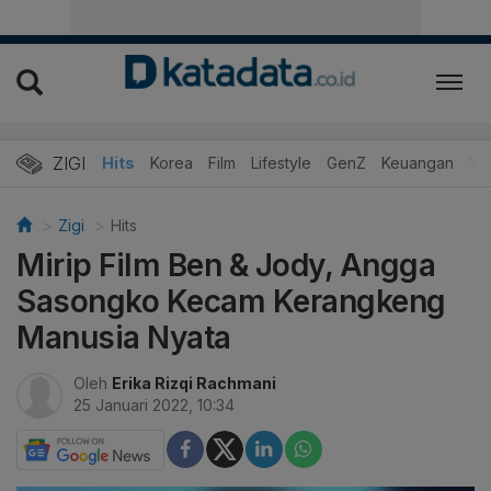
ZIGI
Hits
Korea
Film
Lifestyle
GenZ
Keuangan
Vi
Zigi
Hits
Mirip Film Ben & Jody, Angga
Sasongko Kecam Kerangkeng
Manusia Nyata
Oleh
Erika Rizqi Rachmani
25 Januari 2022, 10:34