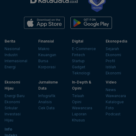
Berita
Finansial
Digital
Ekonopedia
Nasional
Makro
E-Commerce
Sejarah
Industri
Keuangan
Fintech
Ekonomi
Internasional
Bursa
Startup
Profil
Energi
Korporasi
Gadget
Istilah
Teknologi
Ekonomi
Ekonomi
Jurnalisme
In-Depth &
Video
Hijau
Data
Opini
News
Energi Baru
Infografik
Telaah
Wawancara
Ekonomi
Analisis
Opini
Katalogue
Sirkular
Cek Data
Wawancara
Foto
Investasi
Laporan
Podcast
Hijau
Khusus
Info
Indeks