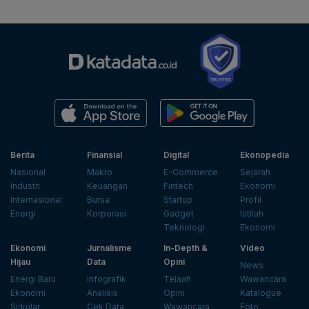
Berita
Finansial
Digital
Ekonopedia
Nasional
Makro
E-Commerce
Sejarah
Industri
Keuangan
Fintech
Ekonomi
Internasional
Bursa
Startup
Profil
Energi
Korporasi
Gadget
Istilah
Teknologi
Ekonomi
Ekonomi
Jurnalisme
In-Depth &
Video
Hijau
Data
Opini
News
Energi Baru
Infografik
Telaah
Wawancara
Ekonomi
Analisis
Opini
Katalogue
Sirkular
Cek Data
Wawancara
Foto