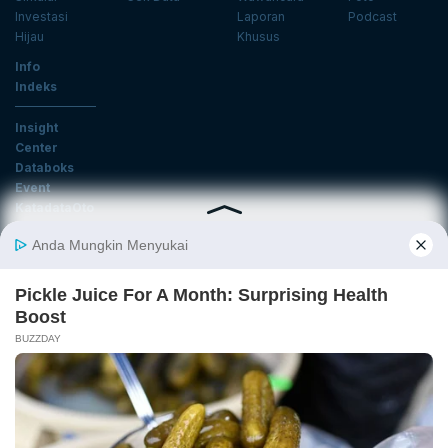
Investasi
Laporan
Podcast
Hijau
Khusus
Info
Indeks
Insight
Center
Databoks
Event
KatadataOto
Langganan Newsletter
Email
Daftar
Ikuti Kami
Tentang Katadata
Advertising
Karier
Pedoman Media Siber