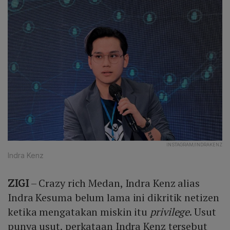
INSTAGRAM/INDRAKENZ
Indra Kenz
ZIGI
– Crazy rich Medan, Indra Kenz alias
Indra Kesuma belum lama ini dikritik netizen
ketika mengatakan miskin itu
privilege
. Usut
punya usut, perkataan Indra Kenz tersebut