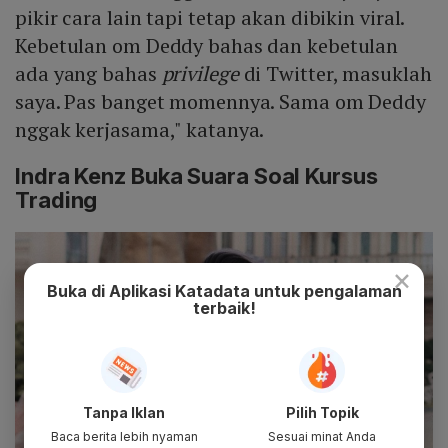
pikir cara lain tapi tetap akan dibikin viral.
Kebetulan om Deddy bahas dan kebetulan
ada yang bahas
privilege
di Twitter, masuklah
saya. Pas banget momennya. Sama om Deddy
nggak kerjasama," katanya.
Indra Kenz Buka Suara Soal Kursus
Trading
×
Buka di Aplikasi Katadata untuk pengalaman
terbaik!
Tanpa Iklan
Pilih Topik
Baca berita lebih nyaman
Sesuai minat Anda