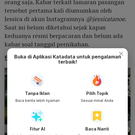
orang saja. Kabar terkait lamaran pasangan
tersebut pertama kali diumumkan oleh
Jessica di akun Instagramnya
@jessicatanoe
.
Saat ini belum diketahui sejak kapan
keduanya resmi berpacaran dan belum ada
kabar soal tanggal pernikahan.
×
Buka di Aplikasi Katadata untuk pengalaman
5. Biodata Jonathan Natakusuma
terbaik!
Tanpa Iklan
Pilih Topik
Baca berita lebih nyaman
Sesuai minat Anda
Fitur AI
Baca Nanti