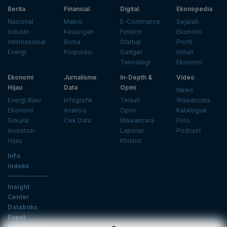
Berita
Finansial
Digital
Ekonopedia
Nasional
Makro
E-Commerce
Sejarah
Industri
Keuangan
Fintech
Ekonomi
Internasional
Bursa
Startup
Profil
Energi
Korporasi
Gadget
Istilah
Teknologi
Ekonomi
Ekonomi
Jurnalisme
In-Depth &
Video
Hijau
Data
Opini
News
Energi Baru
Infografik
Telaah
Wawancara
Ekonomi
Analisis
Opini
Katalogue
Sirkular
Cek Data
Wawancara
Foto
Investasi
Laporan
Podcast
Hijau
Khusus
Info
Indeks
Insight
Center
Databoks
Event