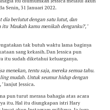
ahagia itu diumumkan Jessica melalui akun
a Senin, 31 Januari 2022.
at dia berlutut dengan satu lutut, dan
 itu 'Maukah kamu menikah denganku?',"
 mengatakan tak butuh waktu lama baginya
ataan sang kekasih. Dan Jessica pun
ya itu sudah diketahui keluarganya.
isa menekan, tentu saja, mereka semua tahu.
 paling mudah. Untuk seumur hidup dengan
,"
lanjut Jessica.
iana pun turut merasa bahagia atas acara
a itu. Hal itu diungkapan istri Hary
 lewat akun Instagram miliknya. Ia juga