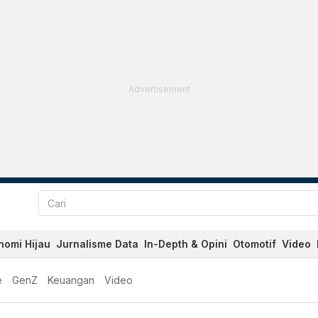
Advertisement
nomi Hijau
Jurnalisme Data
In-Depth & Opini
Otomotif
Video
e
GenZ
Keuangan
Video