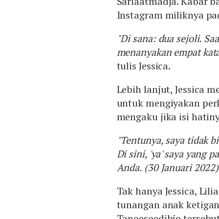
Sariaatmadja. Kabar b
Instagram miliknya pad
"Di sana: dua sejoli. Sa
menanyakan empat kata
tulis Jessica.
Lebih lanjut, Jessica
untuk mengiyakan perk
mengaku jika isi hatin
"Tentunya, saya tidak b
Di sini, 'ya' saya yang
Anda. (30 Januari 2022)
Tak hanya Jessica, Lil
tunangan anak ketigany
Tanoesoedibjo tersebut