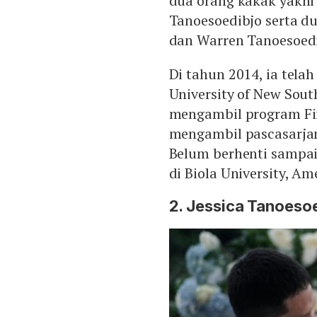
dua orang kakak yakni
Tanoesoedibjo serta du
dan Warren Tanoesoedi
Di tahun 2014, ia tela
University of New Sout
mengambil program Fina
mengambil pascasarjana
Belum berhenti sampai 
di Biola University, Am
2. Jessica Tanoeso