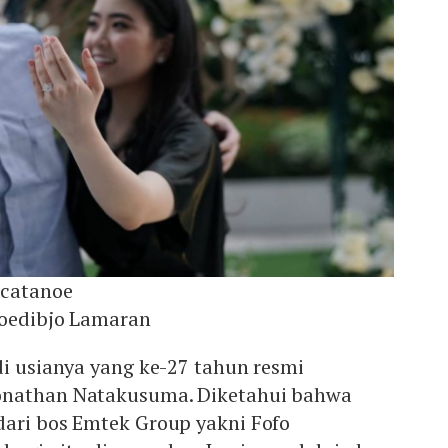
icatanoe
soedibjo Lamaran
di usianya yang ke-27 tahun resmi
onathan Natakusuma. Diketahui bahwa
dari bos Emtek Group yakni Fofo