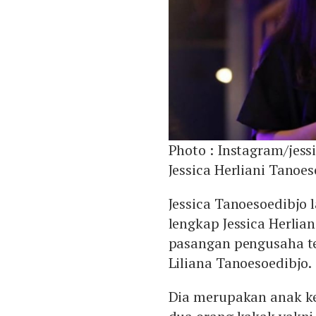
Photo :
Instagram/jess
Jessica Herliani Tanoe
Jessica Tanoesoedibjo l
lengkap Jessica Herlia
pasangan pengusaha te
Liliana Tanoesoedibjo.
Dia merupakan anak ket