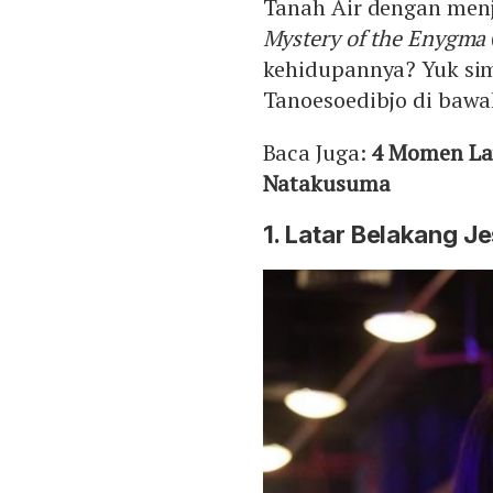
Tanah Air dengan menja
Mystery of the Enygma
kehidupannya? Yuk sima
Tanoesoedibjo di bawah
Baca Juga:
4 Momen Lam
Natakusuma
1. Latar Belakang J