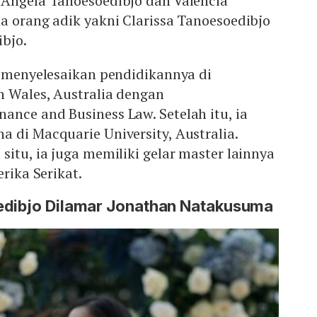
 Angela Tanoesoedibjo dan Valencia
a orang adik yakni Clarissa Tanoesoedibjo
bjo.
h menyelesaikan pendidikannya di
h Wales, Australia dengan
nce and Business Law. Setelah itu, ia
 di Macquarie University, Australia.
situ, ia juga memiliki gelar master lainnya
erika Serikat.
edibjo Dilamar Jonathan Natakusuma