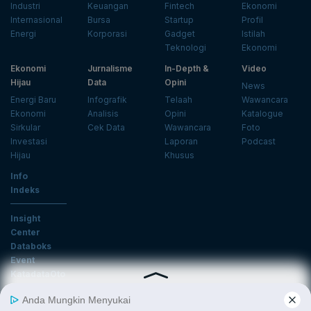
Industri
Keuangan
Fintech
Ekonomi
Internasional
Bursa
Startup
Profil
Energi
Korporasi
Gadget
Istilah
Teknologi
Ekonomi
Ekonomi
Jurnalisme
In-Depth &
Video
Hijau
Data
Opini
News
Energi Baru
Infografik
Telaah
Wawancara
Ekonomi
Analisis
Opini
Katalogue
Sirkular
Cek Data
Wawancara
Foto
Investasi
Laporan
Podcast
Hijau
Khusus
Info
Indeks
Insight
Center
Databoks
Event
KatadataOto