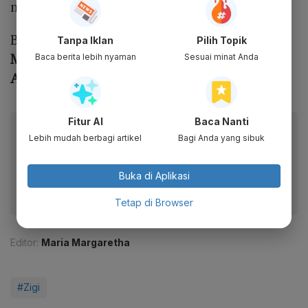
mengenai status hubungan mereka saat ini.
Baca Juga:
Kata Putri Anne Soal Amanda
Tanpa Iklan
Pilih Topik
Manopo dan Arya Saloka Didoakan Punya
Baca berita lebih nyaman
Sesuai minat Anda
Anak
Fitur AI
Baca Nanti
Baca artikel ini lewat aplikasi mobile.
Lebih mudah berbagi artikel
Bagi Anda yang sibuk
Dapatkan pengalaman membaca lebih nyaman dan nikmati
fitur menarik lainnya lewat aplikasi mobile Katadata.
Buka di Aplikasi
Tetap di Browser
Editor:
Maria Margaretha
#Zigi