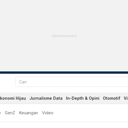
Advertisement
konomi Hijau
Jurnalisme Data
In-Depth & Opini
Otomotif
V
e
GenZ
Keuangan
Video