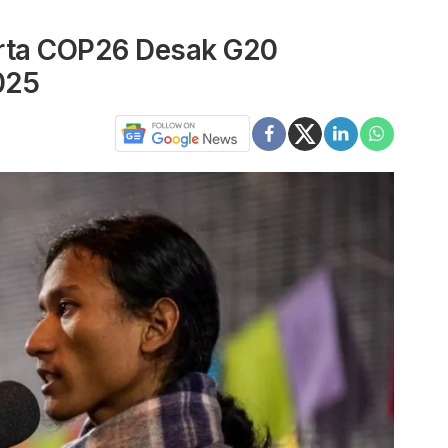
erta COP26 Desak G20
025