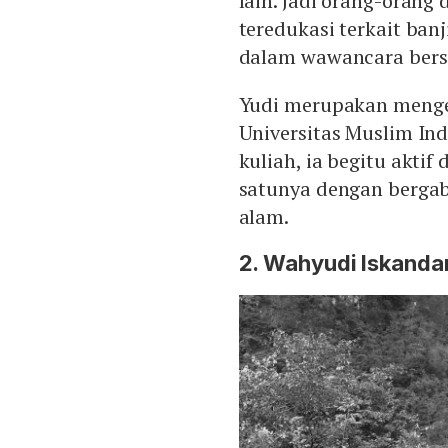
lain. Jadi orang-orang
teredukasi terkait banji
dalam wawancara bersa
Yudi merupakan menge
Universitas Muslim In
kuliah, ia begitu aktif
satunya dengan bergab
alam.
2. Wahyudi Iskandar