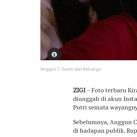
Anggun C Sasmi dan Keluarga
ZIGI
– Foto terbaru Ki
diunggah di akun Insta
Putri semata wayangnya
Sebelumnya, Anggun C
di hadapan publik. Rup