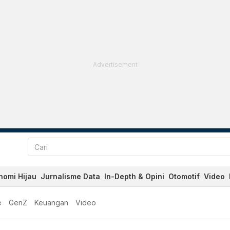
Advertisement
nomi Hijau
Jurnalisme Data
In-Depth & Opini
Otomotif
Video
e
GenZ
Keuangan
Video