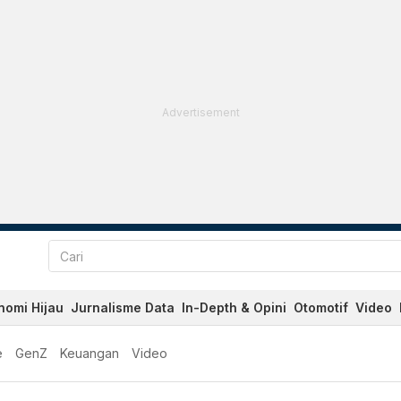
Advertisement
nomi Hijau
Jurnalisme Data
In-Depth & Opini
Otomotif
Video
e
GenZ
Keuangan
Video