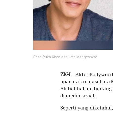
Shah Rukh Khan dan Lata Mangeshkar
ZIGI
– Aktor Bollywoo
upacara kremasi Lata 
Akibat hal ini, bintang
di media sosial.
Seperti yang diketahui