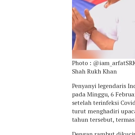
Photo :
@iam_arfatSRK
Shah Rukh Khan
Penyanyi legendaris I
pada Minggu, 6 Februa
setelah terinfeksi Covi
turut menghadiri upaca
tahun tersebut, terma
Dengan rambut dikuci