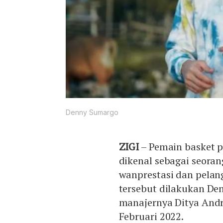
Denny Sumargo
ZIGI
– Pemain basket p
dikenal sebagai seora
wanprestasi dan pelan
tersebut dilakukan De
manajernya Ditya Andri
Februari 2022.