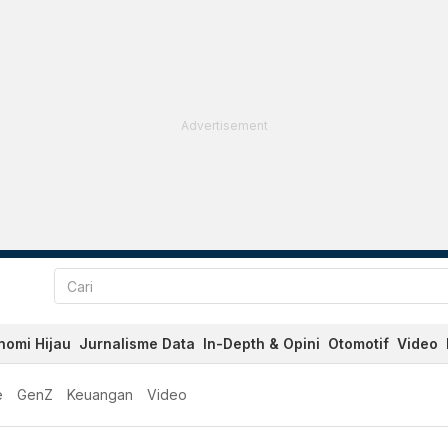
Advertisement
nomi Hijau
Jurnalisme Data
In-Depth & Opini
Otomotif
Video
e
GenZ
Keuangan
Video