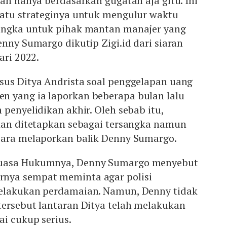
dan hanya berdasarkan gugatan aja gitu. Ini
satu strateginya untuk mengulur waktu
angka untuk pihak mantan manajer yang
enny Sumargo dikutip Zigi.id dari siaran
ari 2022.
sus Ditya Andrista soal penggelapan uang
 yang ia laporkan beberapa bulan lalu
 penyelidikan akhir. Oleh sebab itu,
akan ditetapkan sebagai tersangka namun
cara melaporkan balik Denny Sumargo.
Kuasa Hukumnya, Denny Sumargo menyebut
nya sempat meminta agar polisi
melakukan perdamaian. Namun, Denny tidak
tersebut lantaran Ditya telah melakukan
ai cukup serius.