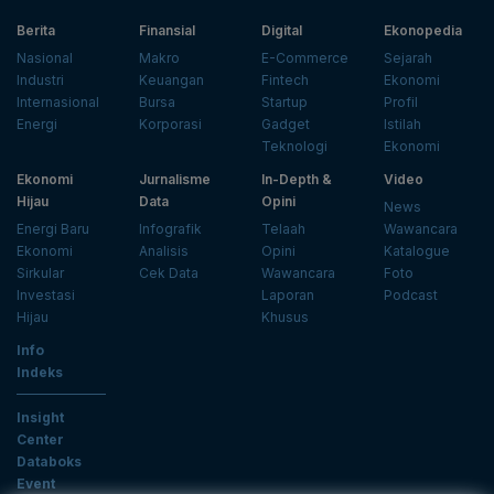
Berita
Finansial
Digital
Ekonopedia
Nasional
Makro
E-Commerce
Sejarah
Industri
Keuangan
Fintech
Ekonomi
Internasional
Bursa
Startup
Profil
Energi
Korporasi
Gadget
Istilah
Teknologi
Ekonomi
Ekonomi
Jurnalisme
In-Depth &
Video
Hijau
Data
Opini
News
Energi Baru
Infografik
Telaah
Wawancara
Ekonomi
Analisis
Opini
Katalogue
Sirkular
Cek Data
Wawancara
Foto
Investasi
Laporan
Podcast
Hijau
Khusus
Info
Indeks
Insight
Center
Databoks
Event