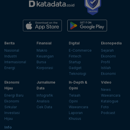
Berita
Finansial
Digital
Ekonopedia
Nasional
Makro
E-Commerce
Sejarah
Industri
Keuangan
Fintech
Ekonomi
Internasional
Bursa
Startup
Profil
Energi
Korporasi
Gadget
Istilah
Teknologi
Ekonomi
Ekonomi
Jurnalisme
In-Depth &
Video
Hijau
Data
Opini
News
Energi Baru
Infografik
Telaah
Wawancara
Ekonomi
Analisis
Opini
Katalogue
Sirkular
Cek Data
Wawancara
Foto
Investasi
Laporan
Podcast
Hijau
Khusus
Info