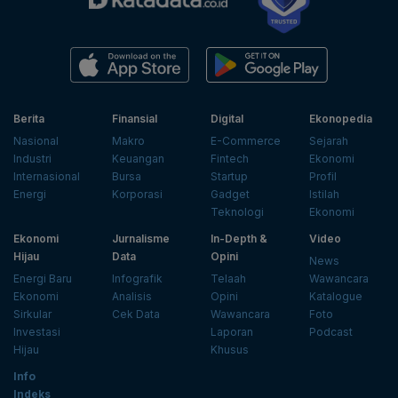
Berita
Finansial
Digital
Ekonopedia
Nasional
Makro
E-Commerce
Sejarah
Industri
Keuangan
Fintech
Ekonomi
Internasional
Bursa
Startup
Profil
Energi
Korporasi
Gadget
Istilah
Teknologi
Ekonomi
Ekonomi
Jurnalisme
In-Depth &
Video
Hijau
Data
Opini
News
Energi Baru
Infografik
Telaah
Wawancara
Ekonomi
Analisis
Opini
Katalogue
Sirkular
Cek Data
Wawancara
Foto
Investasi
Laporan
Podcast
Hijau
Khusus
Info
Indeks