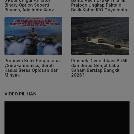
5 Publik Figur Afiliator
Barito Pacific (BRPT) Milik
Binary Option Seperti
Prajogo Ungkap Fakta di
Binomo, Ada Indra Kenz
Balik Kabar IPO Griya Idola
Prabowo Kritik Pengusaha
Prospek Diversifikasi BUMI
\'Serakahnomics, Soroti
dan Jurus Genjot Laba,
Kasus Beras Oplosan dan
Saham Bersiap Bangkit
Minyak
2026?
VIDEO PILIHAN