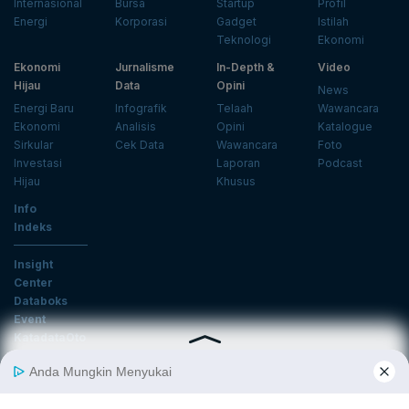
Internasional
Bursa
Startup
Profil
Energi
Korporasi
Gadget
Istilah
Teknologi
Ekonomi
Ekonomi
Jurnalisme
In-Depth &
Video
Hijau
Data
Opini
News
Energi Baru
Infografik
Telaah
Wawancara
Ekonomi
Analisis
Opini
Katalogue
Sirkular
Cek Data
Wawancara
Foto
Investasi
Laporan
Podcast
Hijau
Khusus
Info
Indeks
Insight
Center
Databoks
Event
KatadataOto
Langganan Newsletter