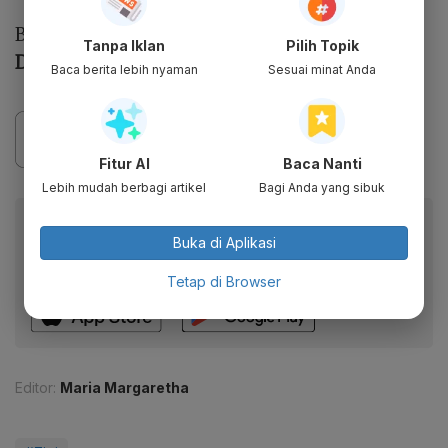
Baca Juga:
Indra Kenz Belum Jadi Tersangka
Tanpa Iklan
Pilih Topik
Dugaan Kasus Penipuan Binomo
Baca berita lebih nyaman
Sesuai minat Anda
Fitur AI
Baca Nanti
Lebih mudah berbagi artikel
Bagi Anda yang sibuk
Baca artikel ini lewat aplikasi mobile.
Buka di Aplikasi
Dapatkan pengalaman membaca lebih nyaman dan nikmati
fitur menarik lainnya lewat aplikasi mobile Katadata.
Tetap di Browser
Editor:
Maria Margaretha