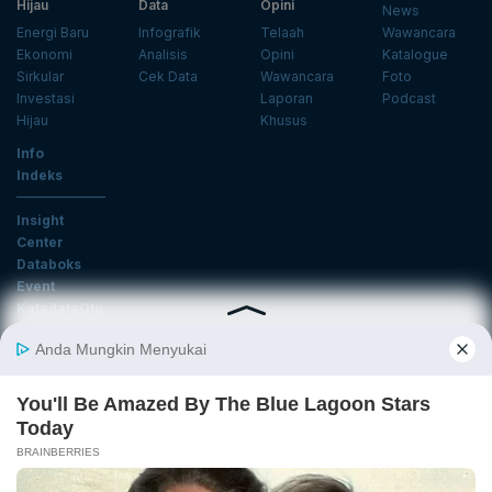
Hijau
Data
Opini
News
Energi Baru
Infografik
Telaah
Wawancara
Ekonomi
Analisis
Opini
Katalogue
Sirkular
Cek Data
Wawancara
Foto
Investasi
Laporan
Podcast
Hijau
Khusus
Info
Indeks
Insight
Center
Databoks
Event
KatadataOto
Langganan Newsletter
Email
Daftar
Ikuti Kami