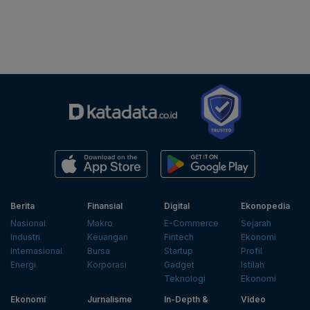
Berita
Finansial
Digital
Ekonopedia
Nasional
Makro
E-Commerce
Sejarah
Industri
Keuangan
Fintech
Ekonomi
Internasional
Bursa
Startup
Profil
Energi
Korporasi
Gadget
Istilah
Teknologi
Ekonomi
Ekonomi
Jurnalisme
In-Depth &
Video