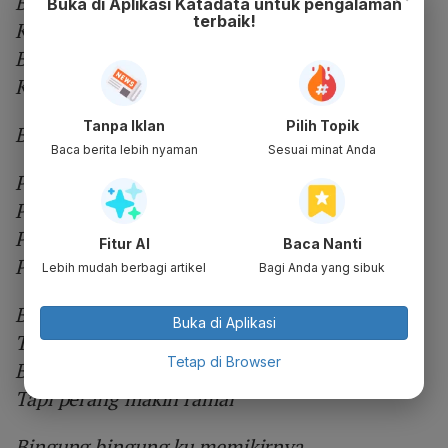
Banyak gedung kau dirikan
Buka di Aplikasi Katadata untuk pengalaman
terbaik!
Kemudian kau hancurkan
Banyak gedung kau dirikan
Kemudian kau hancurkan
Tanpa Iklan
Pilih Topik
Bingung bingung ku memikirnya
Baca berita lebih nyaman
Sesuai minat Anda
Perdamaian perdamaian
Perdamaian perdamaian
Perdamaian perdamaian
Fitur AI
Baca Nanti
Perdamaian perdamaian
Lebih mudah berbagi artikel
Bagi Anda yang sibuk
Banyak yang cinta damai
Buka di Aplikasi
Tapi perang makin ramai
Tetap di Browser
Banyak yang cinta damai
Tapi perang makin ramai
Bingung bingung ku memikirnya