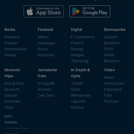
Berita
Finansial
Digital
Ekonopedia
Nasional
Makro
E-Commerce
Sejarah
Industri
Keuangan
Fintech
Ekonomi
Internasional
Bursa
Startup
Profil
Energi
Korporasi
Gadget
Istilah
Teknologi
Ekonomi
Ekonomi
Jurnalisme
In-Depth &
Video
Hijau
Data
Opini
News
Energi Baru
Infografik
Telaah
Wawancara
Ekonomi
Analisis
Opini
Katalogue
Sirkular
Cek Data
Wawancara
Foto
Investasi
Laporan
Podcast
Hijau
Khusus
Info
Indeks