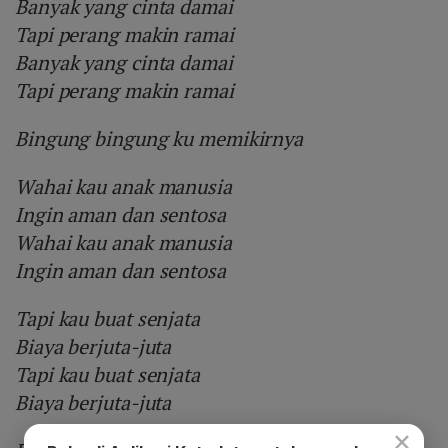
Banyak yang cinta damai
Tapi perang makin ramai
Banyak yang cinta damai
Tapi perang makin ramai
Bingung bingung ku memikirnya
Wahai kau anak manusia
Ingin aman dan sentosa
Wahai kau anak manusia
Ingin aman dan sentosa
Tapi kau buat senjata
Biaya berjuta-juta
Tapi kau buat senjata
Biaya berjuta-juta
×