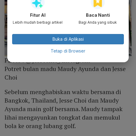
Fitur AI
Baca Nanti
Lebih mudah berbagi artikel
Bagi Anda yang sibuk
Buka di Aplikasi
Tetap di Browser
Photo :
@jessechoi_/Instagram
Potret bulan madu Maudy Ayunda dan Jesse
Choi
Sebelum menghabiskan waktu bersama di
Bangkok, Thailand, Jesse Choi dan Maudy
Ayunda main golf bersama. Maudy tampak
lihai mengayunkan tongkat dan memukul
bola ke orang lubang golf.