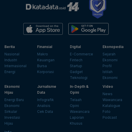
Berita
Finansial
Digital
Ekonopedia
Nasional
Makro
E-Commerce
Sejarah
Industri
Keuangan
Fintech
Ekonomi
Internasional
Bursa
Startup
Profil
Energi
Korporasi
Gadget
Istilah
Teknologi
Ekonomi
Ekonomi
Jurnalisme
In-Depth &
Video
Hijau
Data
Opini
News
Energi Baru
Infografik
Telaah
Wawancara
Ekonomi
Analisis
Opini
Katalogue
Sirkular
Cek Data
Wawancara
Foto
Investasi
Laporan
Podcast
Hijau
Khusus