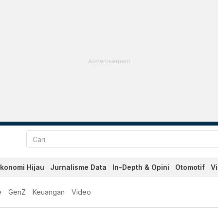
Advertisement
konomi Hijau
Jurnalisme Data
In-Depth & Opini
Otomotif
V
e
GenZ
Keuangan
Video