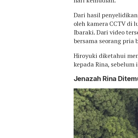
hari kemudian.
Dari hasil penyelidika
oleh kamera CCTV di lu
Ibaraki. Dari video te
bersama seorang pria 
Hiroyuki diketahui me
kepada Rina, sebelum 
Jenazah Rina Ditem