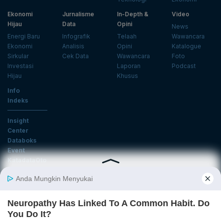
Ekonomi
Jurnalisme
In-Depth &
Video
Hijau
Data
Opini
News
Energi Baru
Infografik
Telaah
Wawancara
Ekonomi
Analisis
Opini
Katalogue
Sirkular
Cek Data
Wawancara
Foto
Investasi
Laporan
Podcast
Hijau
Khusus
Info
Indeks
Insight
Center
Databoks
Event
KatadataOto
Langganan Newsletter
Email
Daftar