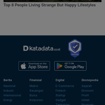
Berita
Finansial
Digital
Ekonopedia
Nasional
Makro
E-Commerce
Sejarah
Industri
Keuangan
Fintech
Ekonomi
Internasional
Bursa
Startup
Profil
Energi
Korporasi
Gadget
Istilah
Teknologi
Ekonomi