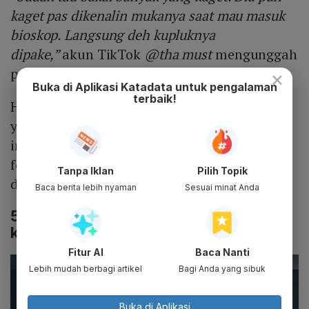
kaget pas dikenalin mukanya saat mau masuk
bioskop. Langsung deh kupluknya
dipake,”
akun TikTok
@tha must
mengunggah
potongan foto tersebut yang jadi ramai.
×
Buka di Aplikasi Katadata untuk pengalaman
terbaik!
Hendra menegaskan tidak ada isu selingkuh
yang melatar belakangi keputusan pasangan
ini untuk pisah. Ia juga membantah bahwa
foto pria dan wanita di bioskop adalah Desta
Tanpa Iklan
Pilih Topik
dan Gege Elisa.
Baca berita lebih nyaman
Sesuai minat Anda
5. Momen Vincent Berterima Kasih
kepada Caca
Fitur AI
Baca Nanti
Lebih mudah berbagi artikel
Bagi Anda yang sibuk
Buka di Aplikasi