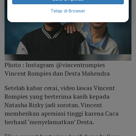
Tetap di Browser
Photo :
Instagram @vincentrompies
Vincent Rompies dan Desta Mahendra
Setelah kabar cerai, video lawas Vincent
Rompies yang berterima kasih kepada
Natasha Rizky jadi sorotan. Vincent
memberikan apresiasi tinggi karena Caca
berhasil ‘menyelamatkan’ Desta.