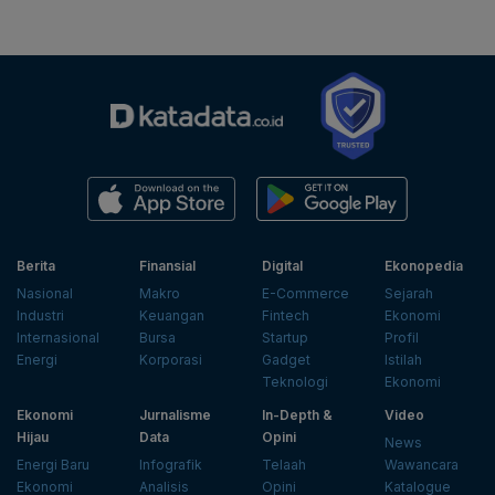
Berita
Finansial
Digital
Ekonopedia
Nasional
Makro
E-Commerce
Sejarah
Industri
Keuangan
Fintech
Ekonomi
Internasional
Bursa
Startup
Profil
Energi
Korporasi
Gadget
Istilah
Teknologi
Ekonomi
Ekonomi
Jurnalisme
In-Depth &
Video
Hijau
Data
Opini
News
Energi Baru
Infografik
Telaah
Wawancara
Ekonomi
Analisis
Opini
Katalogue