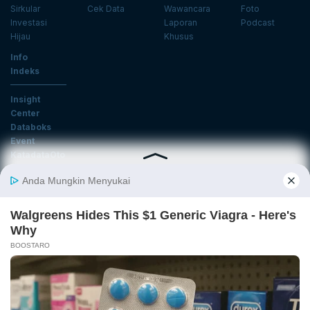
Sirkular
Cek Data
Wawancara
Foto
Investasi
Laporan
Podcast
Hijau
Khusus
Info
Indeks
Insight
Center
Databoks
Event
KatadataOto
Langganan Newsletter
Email
Daftar
Ikuti Kami