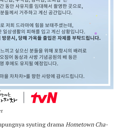
er
mpungnya syuting drama
Hometown Cha-