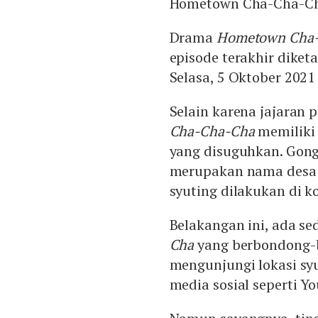
Hometown Cha-Cha-C
Drama
Hometown Cha
episode terakhir dike
Selasa, 5 Oktober 2021 
Selain karena jajaran 
Cha-Cha-Cha
memiliki 
yang disuguhkan. Gong
merupakan nama desa a
syuting dilakukan di k
Belakangan ini, ada s
Cha
yang berbondong-b
mengunjungi lokasi syu
media sosial seperti Y