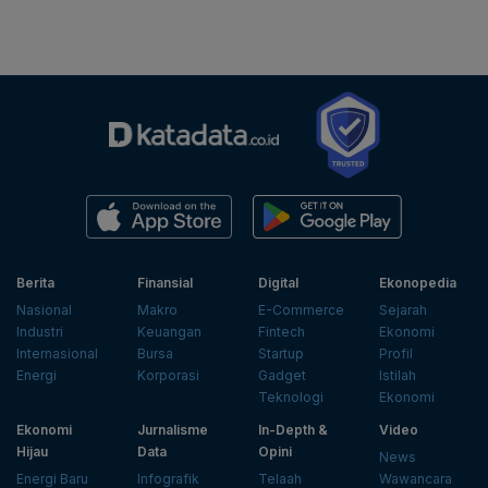
Berita
Finansial
Digital
Ekonopedia
Nasional
Makro
E-Commerce
Sejarah
Industri
Keuangan
Fintech
Ekonomi
Internasional
Bursa
Startup
Profil
Energi
Korporasi
Gadget
Istilah
Teknologi
Ekonomi
Ekonomi
Jurnalisme
In-Depth &
Video
Hijau
Data
Opini
News
Energi Baru
Infografik
Telaah
Wawancara