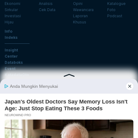
Ekonomi
Analisis
Opini
Katalogue
Sirkular
Cek Data
Wawancara
Foto
Investasi
Laporan
Podcast
Hijau
Khusus
Info
Indeks
Insight
Center
Databoks
Event
KatadataOto
Langganan Newsletter
Email
Daftar
Ikuti Kami