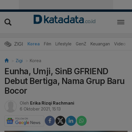
ZIGI
Hits
Korea
Film
Lifestyle
GenZ
Keuangan
Video
Zigi
Korea
Eunha, Umji, SinB GFRIEND
Debut Bertiga, Nama Grup Baru
Bocor
Oleh
Erika Rizqi Rachmani
6 Oktober 2021, 15:13