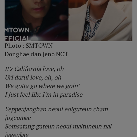
Photo :
SMTOWN
Donghae dan Jeno NCT
It's California love, oh
Uri durui love, oh, oh
We gotta go where we goin’
I just feel like I’m in paradise
Yeppeujanghan neoui eolgureun cham
jogeumae
Somsatang gateun neoui maltuneun nal
jageukae