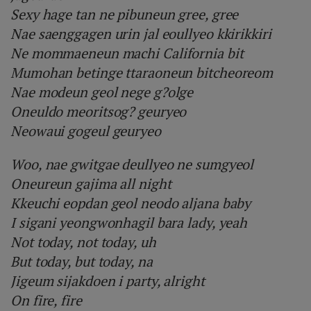
Sexy hage tan ne pibuneun gree, gree
Nae saenggagen urin jal eoullyeo kkirikkiri
Ne mommaeneun machi California bit
Mumohan betinge ttaraoneun bitcheoreom
Nae modeun geol nege g?olge
Oneuldo meoritsog? geuryeo
Neowaui gogeul geuryeo
Woo, nae gwitgae deullyeo ne sumgyeol
Oneureun gajima all night
Kkeuchi eopdan geol neodo aljana baby
I sigani yeongwonhagil bara lady, yeah
Not today, not today, uh
But today, but today, na
Jigeum sijakdoen i party, alright
On fire, fire