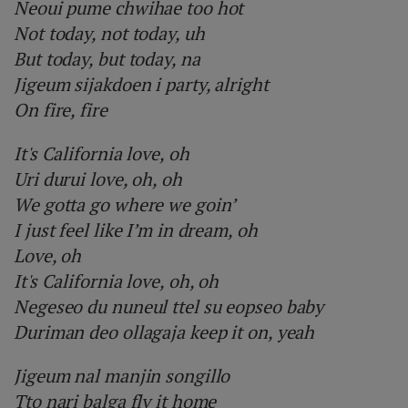
Neoui pume chwihae too hot
Not today, not today, uh
But today, but today, na
Jigeum sijakdoen i party, alright
On fire, fire
It's California love, oh
Uri durui love, oh, oh
We gotta go where we goin’
I just feel like I’m in dream, oh
Love, oh
It's California love, oh, oh
Negeseo du nuneul ttel su eopseo baby
Duriman deo ollagaja keep it on, yeah
Jigeum nal manjin songillo
Tto nari balga fly it home