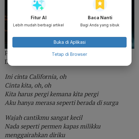
Fitur AI
Baca Nanti
Lebih mudah berbagi artikel
Bagi Anda yang sibuk
Buka di Aplikasi
Photo :
SMTOWN
Tetap di Browser
Donghae dan Jeno NCT
Ini cinta California, oh
Cinta kita, oh, oh
Kita harus pergi kemana kita pergi
Aku hanya merasa seperti berada di surga
Wajah cantikmu sangat kecil
Nada seperti permen kapas milikku
menggairahkan diriku