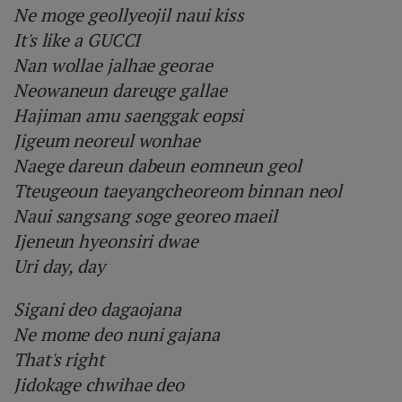
Ne moge geollyeojil naui kiss
It's like a GUCCI
Nan wollae jalhae georae
Neowaneun dareuge gallae
Hajiman amu saenggak eopsi
Jigeum neoreul wonhae
Naege dareun dabeun eomneun geol
Tteugeoun taeyangcheoreom binnan neol
Naui sangsang soge georeo maeil
Ijeneun hyeonsiri dwae
Uri day, day
Sigani deo dagaojana
Ne mome deo nuni gajana
That's right
Jidokage chwihae deo