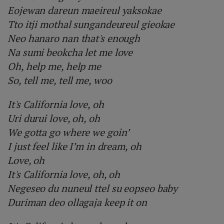
Eojewan dareun maeireul yaksokae
Tto itji mothal sungandeureul gieokae
Neo hanaro nan that's enough
Na sumi beokcha let me love
Oh, help me, help me
So, tell me, tell me, woo
It's California love, oh
Uri durui love, oh, oh
We gotta go where we goin’
I just feel like I’m in dream, oh
Love, oh
It's California love, oh, oh
Negeseo du nuneul ttel su eopseo baby
Duriman deo ollagaja keep it on