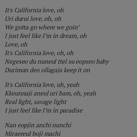
It's California love, oh
Uri durui love, oh, oh
We gotta go where we goin’
I just feel like I’m in dream, oh
Love, oh
It's California love, oh, oh
Negeseo du nuneul ttel su eopseo baby
Duriman deo ollagaja keep it on
It's California love, uh, yeah
Kkeunnaji aneul uri bam, oh, yeah
Real light, savage light
I just feel like I’m in paradise
Nan eopjin anchi nunchi
Miraereul boji machi