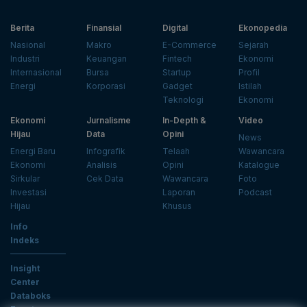
Berita
Finansial
Digital
Ekonopedia
Nasional
Makro
E-Commerce
Sejarah
Industri
Keuangan
Fintech
Ekonomi
Internasional
Bursa
Startup
Profil
Energi
Korporasi
Gadget
Istilah
Teknologi
Ekonomi
Ekonomi
Jurnalisme
In-Depth &
Video
Hijau
Data
Opini
News
Energi Baru
Infografik
Telaah
Wawancara
Ekonomi
Analisis
Opini
Katalogue
Sirkular
Cek Data
Wawancara
Foto
Investasi
Laporan
Podcast
Hijau
Khusus
Info
Indeks
Insight
Center
Databoks