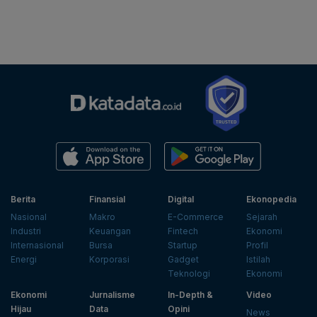
Berita
Finansial
Digital
Ekonopedia
Nasional
Makro
E-Commerce
Sejarah
Industri
Keuangan
Fintech
Ekonomi
Internasional
Bursa
Startup
Profil
Energi
Korporasi
Gadget
Istilah
Teknologi
Ekonomi
Ekonomi
Jurnalisme
In-Depth &
Video
Hijau
Data
Opini
News