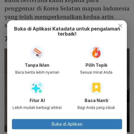
penggemar di Korea Selatan mapun Indonesia
yang telah memperkenalkan kedua artis
×
sehingga bisa rilis lagu bersama.
Buka di Aplikasi Katadata untuk pengalaman
terbaik!
7. Karya Sam Kim
Tanpa Iklan
Pilih Topik
Baca berita lebih nyaman
Sesuai minat Anda
Fitur AI
Baca Nanti
Lebih mudah berbagi artikel
Bagi Anda yang sibuk
Buka di Aplikasi