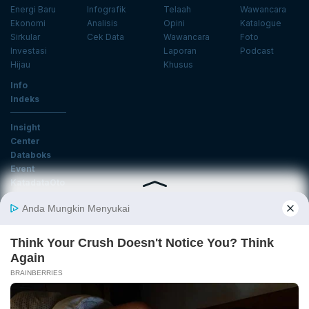
Energi Baru
Infografik
Telaah
Wawancara
Ekonomi
Analisis
Opini
Katalogue
Sirkular
Cek Data
Wawancara
Foto
Investasi
Laporan
Podcast
Hijau
Khusus
Info
Indeks
Insight
Center
Databoks
Event
KatadataOto
Langganan Newsletter
Email
Daftar
Ikuti Kami