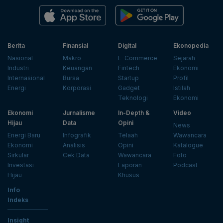
Berita
Finansial
Digital
Ekonopedia
Nasional
Makro
E-Commerce
Sejarah
Industri
Keuangan
Fintech
Ekonomi
Internasional
Bursa
Startup
Profil
Energi
Korporasi
Gadget
Istilah
Teknologi
Ekonomi
Ekonomi
Jurnalisme
In-Depth &
Video
Hijau
Data
Opini
News
Energi Baru
Infografik
Telaah
Wawancara
Ekonomi
Analisis
Opini
Katalogue
Sirkular
Cek Data
Wawancara
Foto
Investasi
Laporan
Podcast
Hijau
Khusus
Info
Indeks
Insight