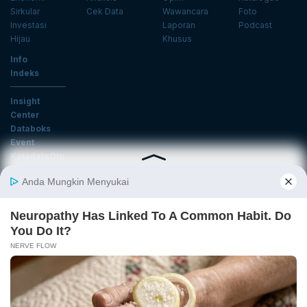
Sirkular
Cek Data
Wawancara
Foto
Investasi
Laporan
Podcast
Hijau
Khusus
Info
Indeks
Insight
Center
Databoks
Event
KatadataOto
Langganan Newsletter
Email
Daftar
Ikuti Kami