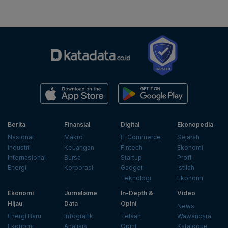
Berita
Finansial
Digital
Ekonopedia
Nasional
Makro
E-Commerce
Sejarah
Industri
Keuangan
Fintech
Ekonomi
Internasional
Bursa
Startup
Profil
Energi
Korporasi
Gadget
Istilah
Teknologi
Ekonomi
Ekonomi
Jurnalisme
In-Depth &
Video
Hijau
Data
Opini
News
Energi Baru
Infografik
Telaah
Wawancara
Ekonomi
Analisis
Opini
Katalogue