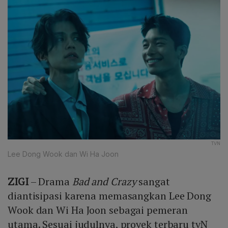
TVN
Lee Dong Wook dan Wi Ha Joon
ZIGI
– Drama
Bad and Crazy
sangat
diantisipasi karena memasangkan Lee Dong
Wook dan Wi Ha Joon sebagai pemeran
utama. Sesuai judulnya, proyek terbaru tvN