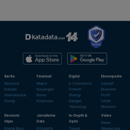
Berita
Finansial
Digital
Ekonopedia
Nasional
Makro
E-Commerce
Sejarah
Industri
Keuangan
Fintech
Ekonomi
Internasional
Bursa
Startup
Profil
Energi
Korporasi
Gadget
Istilah
Teknologi
Ekonomi
Ekonomi
Jurnalisme
In-Depth &
Video
Hijau
Data
Opini
News
Energi Baru
Infografik
Telaah
Wawancara