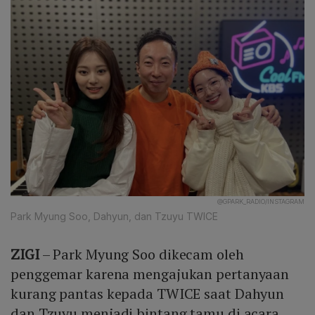
@GPARK_RADIO/INSTAGRAM
Park Myung Soo, Dahyun, dan Tzuyu TWICE
ZIGI
– Park Myung Soo dikecam oleh
penggemar karena mengajukan pertanyaan
kurang pantas kepada TWICE saat Dahyun
dan Tzuyu menjadi bintang tamu di acara