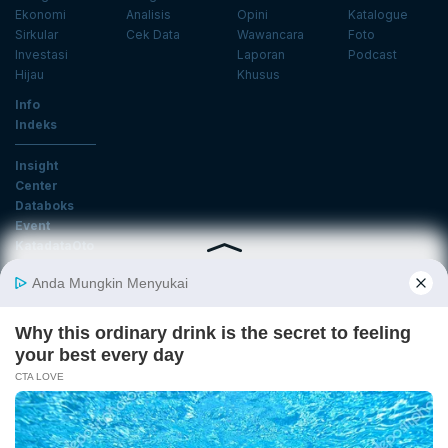
Ekonomi
Analisis
Opini
Katalogue
Sirkular
Cek Data
Wawancara
Foto
Investasi
Laporan
Podcast
Hijau
Khusus
Info
Indeks
Insight
Center
Databoks
Event
KatadataOto
Langganan Newsletter
Email
Daftar
Ikuti Kami