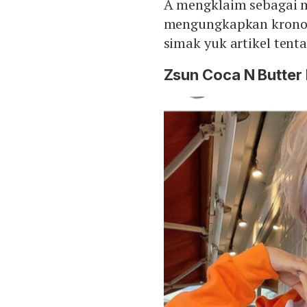
A mengklaim sebagai 
mengungkapkan kronolo
simak yuk artikel tent
Zsun Coca N Butte