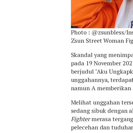
Photo :
@zsunbless/In
Zsun Street Woman Fi
Skandal yang menimpa
pada 19 November 2021
berjudul "Aku Ungkapk
unggahannya, terdapa
namun A memberikan kr
Melihat unggahan terse
sedang sibuk dengan a
Fighter
merasa tergang
pelecehan dan tuduha