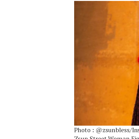
Photo :
@zsunbless/In
Zsun Street Woman Fi