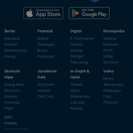
Berita
Finansial
Digital
Ekonopedia
Nasional
Makro
E-Commerce
Sejarah
Industri
Keuangan
Fintech
Ekonomi
Internasional
Bursa
Startup
Profil
Energi
Korporasi
Gadget
Istilah
Teknologi
Ekonomi
Ekonomi
Jurnalisme
In-Depth &
Video
Hijau
Data
Opini
News
Energi Baru
Infografik
Telaah
Wawancara
Ekonomi
Analisis
Opini
Katalogue
Sirkular
Cek Data
Wawancara
Foto
Investasi
Laporan
Podcast
Hijau
Khusus
Info
Indeks