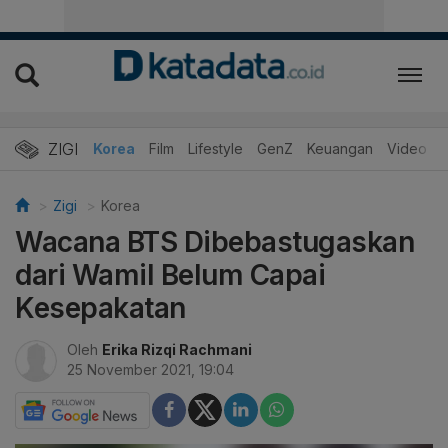
ZIGI
Hits
Korea
Film
Lifestyle
GenZ
Keuangan
Video
Zigi
Korea
Wacana BTS Dibebastugaskan
dari Wamil Belum Capai
Kesepakatan
Oleh
Erika Rizqi Rachmani
25 November 2021, 19:04