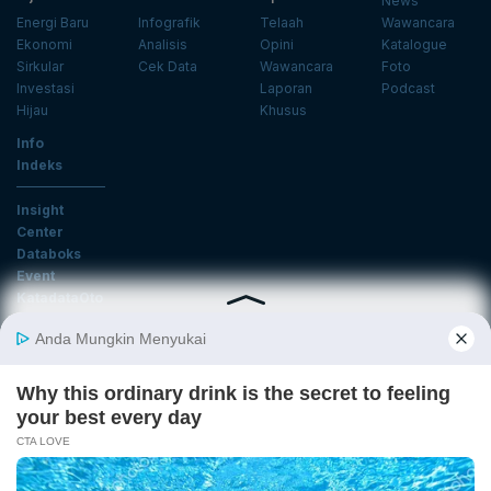
News
Energi Baru
Infografik
Telaah
Wawancara
Ekonomi
Analisis
Opini
Katalogue
Sirkular
Cek Data
Wawancara
Foto
Investasi
Laporan
Podcast
Hijau
Khusus
Info
Indeks
Insight
Center
Databoks
Event
KatadataOto
Langganan Newsletter
Email
Daftar
Ikuti Kami