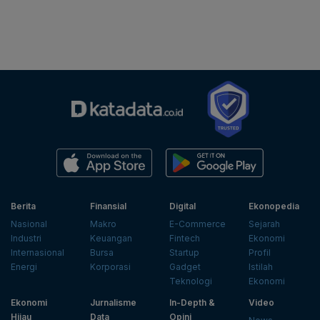
Berita
Finansial
Digital
Ekonopedia
Nasional
Makro
E-Commerce
Sejarah
Industri
Keuangan
Fintech
Ekonomi
Internasional
Bursa
Startup
Profil
Energi
Korporasi
Gadget
Istilah
Teknologi
Ekonomi
Ekonomi
Jurnalisme
In-Depth &
Video
Hijau
Data
Opini