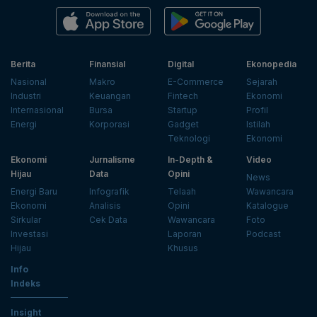
Berita
Finansial
Digital
Ekonopedia
Nasional
Makro
E-Commerce
Sejarah
Industri
Keuangan
Fintech
Ekonomi
Internasional
Bursa
Startup
Profil
Energi
Korporasi
Gadget
Istilah
Teknologi
Ekonomi
Ekonomi
Jurnalisme
In-Depth &
Video
Hijau
Data
Opini
News
Energi Baru
Infografik
Telaah
Wawancara
Ekonomi
Analisis
Opini
Katalogue
Sirkular
Cek Data
Wawancara
Foto
Investasi
Laporan
Podcast
Hijau
Khusus
Info
Indeks
Insight