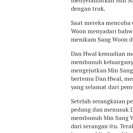
menyelamatkan Min Sa
dengan truk.
Saat mereka mencoba u
Woon menyadari bahwa
menikam Sang Woon de
Dan Hwal kemudian m
membunuh keluarganya 
mengejutkan Min Sang 
bertemu Dan Hwal, me
yang selamat dari pem
Setelah serangkaian p
pedang dan menusuk Da
membunuh Min Sang Wo
dari serangan itu. Tera